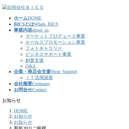
コ
ナ
ン
ビ
ホーム
HOME
テ
ゲ
BICSとは
Whats_BICS
ン
ー
事業内容
about_us
ツ
シ
マーケットプロデュース事業
へ
ョ
セールスプロモーション事業
ス
ン
フォトギャラリー
キ
に
ビジネスサポート事業
ッ
移
創業支援
プ
動
Q&A
企業・商店会支援
Shop_Support
ＩＴ活用講座
会社概要
Company
お問合せ
Contact
お知らせ
HOME
お知らせ
お知らせ
新年2021ご挨拶