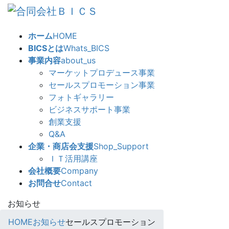
コ
ナ
ン
ビ
テ
ゲ
ホーム
HOME
ン
ー
BICSとは
Whats_BICS
ツ
シ
事業内容
about_us
へ
ョ
マーケットプロデュース事業
ス
ン
セールスプロモーション事業
キ
に
フォトギャラリー
ッ
移
ビジネスサポート事業
プ
動
創業支援
Q&A
企業・商店会支援
Shop_Support
ＩＴ活用講座
会社概要
Company
お問合せ
Contact
お知らせ
HOME
お知らせ
セールスプロモーション