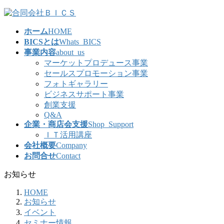
コ
ナ
ン
ビ
ホーム
HOME
テ
ゲ
BICSとは
Whats_BICS
ン
ー
事業内容
about_us
ツ
シ
マーケットプロデュース事業
へ
ョ
セールスプロモーション事業
ス
ン
フォトギャラリー
キ
に
ビジネスサポート事業
ッ
移
創業支援
プ
動
Q&A
企業・商店会支援
Shop_Support
ＩＴ活用講座
会社概要
Company
お問合せ
Contact
お知らせ
HOME
お知らせ
イベント
セミナー情報