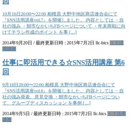
回
10月16日20:00〜22:00 相模原 大野中地区商店連合会にて
『SNS活用講座vol.7』を開催しました。 内容としては ・自
社の強み ・朝市なかいちFBページについて ・年末商戦に向
けてチラシ作成のポイント を事 […]
2014年9月20日
/ 最終更新日時 :
2015年7月2日
llc-bics
ＩＴ活
用講座
仕事に即活用できる☆SNS活用講座 第6
回
9月18日20:00〜22:00 相模原 大野中地区商店連合会にて
『SNS活用講座vol.6』を開催しました。 内容としては ・自
社の強み発表、意見交換 ・朝市なかいちFBページについ
て、グループディスカッション を事例 […]
2014年9月5日
/ 最終更新日時 :
2015年7月2日
llc-bics
ＩＴ活用
講座