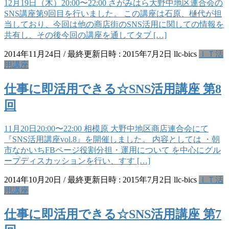
12月19日（木）20:00〜22:00 さがみはら大野中地区連合会の
SNS講座第9回目を行いました。 この講座は石原、樋代が担
当しており、今回は他の商店街のSNS活用に関しての情報を
共有し、その後今回の講座を通してタブ […]
2014年11月24日
/ 最終更新日時 :
2015年7月2日
llc-bics
ＩＴ活
用講座
仕事に即活用できる☆SNS活用講座 第8
回
11月20日20:00〜22:00 相模原 大野中地区商店連合会にて
『SNS活用講座vol.8』を開催しました。 内容としては ・朝
市なかいちFBページ役割分担・運用について を中心にグル
ープディスカッションを行い、すす […]
2014年10月20日
/ 最終更新日時 :
2015年7月2日
llc-bics
ＩＴ活
用講座
仕事に即活用できる☆SNS活用講座 第7