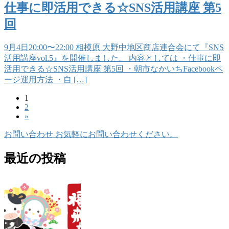
仕事に即活用できる☆SNS活用講座 第5
回
9月4日20:00〜22:00 相模原 大野中地区商店連合会にて『SNS
活用講座vol.5』を開催しました。 内容としては ・仕事に即
活用できる☆SNS活用講座 第5回 ・朝市なかいちFacebookペ
ージ運用方法 ・自 […]
固
1
投
固
2
定
稿
»
定
ペ
ペ
ー
の
お問い合わせ
お気軽にお問い合わせください。
ー
ジ
ペ
ジ
最近の投稿
ー
ジ
送
り