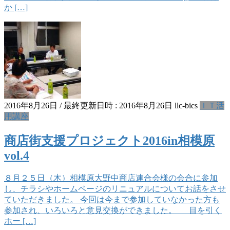
か […]
2016年8月26日
/ 最終更新日時 :
2016年8月26日
llc-bics
ＩＴ活
用講座
商店街支援プロジェクト2016in相模原
vol.4
８月２５日（木）相模原大野中商店連合会様の会合に参加
し、チラシやホームページのリニュアルについてお話をさせ
ていただきました。 今回は今まで参加していなかった方も
参加され、いろいろと意見交換ができました。 目を引く
ホー […]