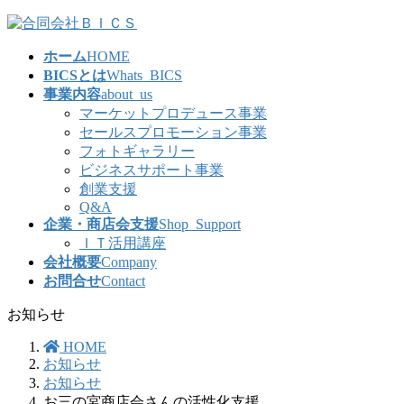
コ
ナ
ン
ビ
ホーム
HOME
テ
ゲ
BICSとは
Whats_BICS
ン
ー
事業内容
about_us
ツ
シ
マーケットプロデュース事業
へ
ョ
セールスプロモーション事業
ス
ン
フォトギャラリー
キ
に
ビジネスサポート事業
ッ
移
創業支援
プ
動
Q&A
企業・商店会支援
Shop_Support
ＩＴ活用講座
会社概要
Company
お問合せ
Contact
お知らせ
HOME
お知らせ
お知らせ
お三の宮商店会さんの活性化支援