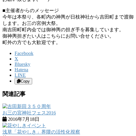
■主催者からのメッセージ
今年は本祭り、各町内の神輿が日枝神社から吉田町まで渡御
します。お三の宮例大祭。
南吉田町町内会では御神輿の担ぎ手を募集しています。
御神輿担ぎたい人はこちらにお問い合せください。
町外の方でも大歓迎です。
Facebook
X
Bluesky
Hatena
LINE
Copy
関連記事
お三の宮神社フェス2016
2016年7月18日
浅草「花やしき」界隈の活性化視察