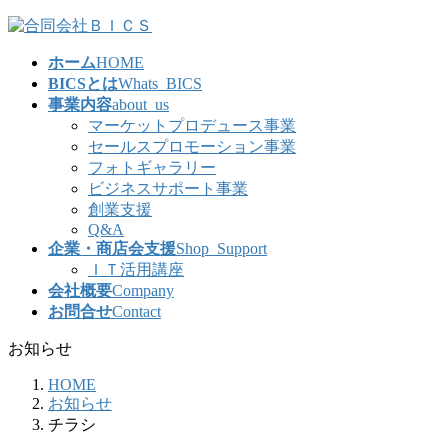
コ
ナ
ン
ビ
ホーム
HOME
テ
ゲ
BICSとは
Whats_BICS
ン
ー
事業内容
about_us
ツ
シ
マーケットプロデュース事業
へ
ョ
セールスプロモーション事業
ス
ン
フォトギャラリー
キ
に
ビジネスサポート事業
ッ
移
創業支援
プ
動
Q&A
企業・商店会支援
Shop_Support
ＩＴ活用講座
会社概要
Company
お問合せ
Contact
お知らせ
HOME
お知らせ
チラシ