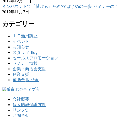
2017年12月11日
インバウンドで「儲ける」ための“はじめの一歩”セミナーの
2017年11月7日
カテゴリー
ＩＴ活用講座
イベント
お知らせ
スタッフBlog
セールスプロモーション
セミナー情報
企業・商店会支援
創業支援
補助金,助成金
会社概要
個人情報保護方針
リンク集
お問合せ