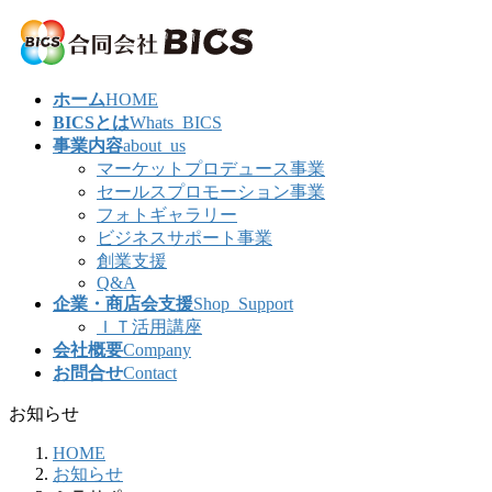
コ
ナ
ン
ビ
テ
ゲ
ン
ー
ホーム
HOME
ツ
シ
BICSとは
Whats_BICS
へ
ョ
事業内容
about_us
ス
ン
マーケットプロデュース事業
キ
に
セールスプロモーション事業
ッ
移
フォトギャラリー
プ
動
ビジネスサポート事業
創業支援
Q&A
企業・商店会支援
Shop_Support
ＩＴ活用講座
会社概要
Company
お問合せ
Contact
お知らせ
HOME
お知らせ