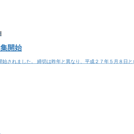
せ
集開始
始されました。 締切は昨年と異なり、平成２７年５月８日と
！