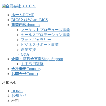
コ
ナ
ン
ビ
ホーム
HOME
テ
ゲ
BICSとは
Whats_BICS
ン
ー
事業内容
about_us
ツ
シ
マーケットプロデュース事業
へ
ョ
セールスプロモーション事業
ス
ン
フォトギャラリー
キ
に
ビジネスサポート事業
ッ
移
創業支援
プ
動
Q&A
企業・商店会支援
Shop_Support
ＩＴ活用講座
会社概要
Company
お問合せ
Contact
お知らせ
HOME
お知らせ
寿司