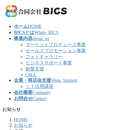
コ
ナ
ン
ビ
テ
ゲ
ン
ー
ホーム
HOME
ツ
シ
BICSとは
Whats_BICS
へ
ョ
事業内容
about_us
ス
ン
マーケットプロデュース事業
キ
に
セールスプロモーション事業
ッ
移
フォトギャラリー
プ
動
ビジネスサポート事業
創業支援
Q&A
企業・商店会支援
Shop_Support
ＩＴ活用講座
会社概要
Company
お問合せ
Contact
お知らせ
HOME
お知らせ