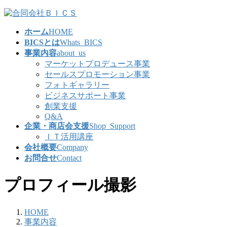
コ
ナ
ン
ビ
ホーム
HOME
テ
ゲ
BICSとは
Whats_BICS
ン
ー
事業内容
about_us
ツ
シ
マーケットプロデュース事業
へ
ョ
セールスプロモーション事業
ス
ン
フォトギャラリー
キ
に
ビジネスサポート事業
ッ
移
創業支援
プ
動
Q&A
企業・商店会支援
Shop_Support
ＩＴ活用講座
会社概要
Company
お問合せ
Contact
プロフィール撮影
HOME
事業内容