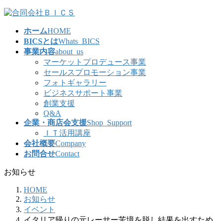
コ
ナ
ン
ビ
ホーム
HOME
テ
ゲ
BICSとは
Whats_BICS
ン
ー
事業内容
about_us
ツ
シ
マーケットプロデュース事業
へ
ョ
セールスプロモーション事業
ス
ン
フォトギャラリー
キ
に
ビジネスサポート事業
ッ
移
創業支援
プ
動
Q&A
企業・商店会支援
Shop_Support
ＩＴ活用講座
会社概要
Company
お問合せ
Contact
お知らせ
HOME
お知らせ
イベント
イタリア帰りの元レーサー苦境を脱し結果を出すため