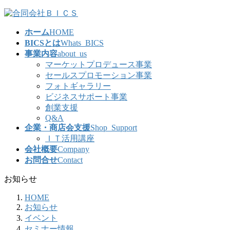
コ
ナ
ン
ビ
ホーム
HOME
テ
ゲ
BICSとは
Whats_BICS
ン
ー
事業内容
about_us
ツ
シ
マーケットプロデュース事業
へ
ョ
セールスプロモーション事業
ス
ン
フォトギャラリー
キ
に
ビジネスサポート事業
ッ
移
創業支援
プ
動
Q&A
企業・商店会支援
Shop_Support
ＩＴ活用講座
会社概要
Company
お問合せ
Contact
お知らせ
HOME
お知らせ
イベント
セミナー情報