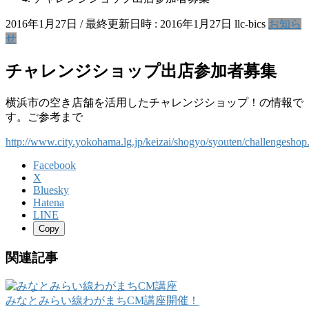
2016年1月27日
/ 最終更新日時 :
2016年1月27日
llc-bics
お知ら
せ
チャレンジショップ出店参加者募集
横浜市の空き店舗を活用したチャレンジショップ！の情報で
す。ご参考まで
http://www.city.yokohama.lg.jp/keizai/shogyo/syouten/challengeshop
Facebook
X
Bluesky
Hatena
LINE
Copy
関連記事
みなとみらい線わがまちCM講座開催！