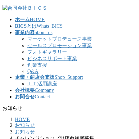
コ
ナ
ン
ビ
ホーム
HOME
テ
ゲ
BICSとは
Whats_BICS
ン
ー
事業内容
about_us
ツ
シ
マーケットプロデュース事業
へ
ョ
セールスプロモーション事業
ス
ン
フォトギャラリー
キ
に
ビジネスサポート事業
ッ
移
創業支援
プ
動
Q&A
企業・商店会支援
Shop_Support
ＩＴ活用講座
会社概要
Company
お問合せ
Contact
お知らせ
HOME
お知らせ
お知らせ
チャレンジショップ出店参加者募集