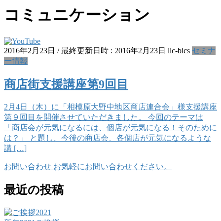
コミュニケーション
2016年2月23日
/ 最終更新日時 :
2016年2月23日
llc-bics
セミナ
ー情報
商店街支援講座第9回目
2月4日（木）に「相模原大野中地区商店連合会」様支援講座
第９回目を開催させていただきました。 今回のテーマは
「商店会が元気になるには、個店が元気になる！そのために
は？」 と題し、今後の商店会、各個店が元気になるような
講 […]
お問い合わせ
お気軽にお問い合わせください。
最近の投稿