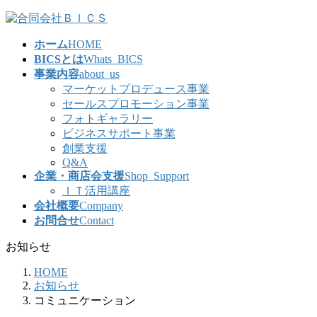
コ
ナ
ン
ビ
ホーム
HOME
テ
ゲ
BICSとは
Whats_BICS
ン
ー
事業内容
about_us
ツ
シ
マーケットプロデュース事業
へ
ョ
セールスプロモーション事業
ス
ン
フォトギャラリー
キ
に
ビジネスサポート事業
ッ
移
創業支援
プ
動
Q&A
企業・商店会支援
Shop_Support
ＩＴ活用講座
会社概要
Company
お問合せ
Contact
お知らせ
HOME
お知らせ
コミュニケーション